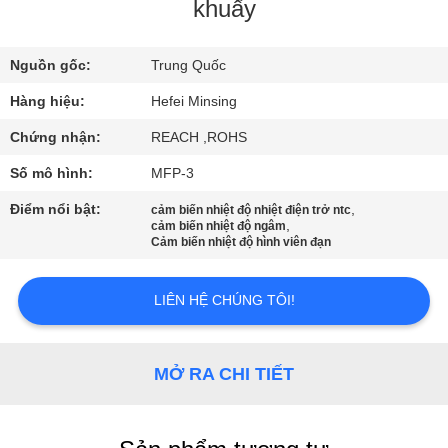
QUAN
khuấy
NHÀ
Nguồn gốc:
Trung Quốc
MÁY
Hàng hiệu:
Hefei Minsing
KIỂM
Chứng nhận:
REACH ,ROHS
SOÁT
Số mô hình:
MFP-3
CHẤT
Điểm nổi bật:
,
cảm biến nhiệt độ nhiệt điện trở ntc
,
cảm biến nhiệt độ ngâm
LƯỢNG
Cảm biến nhiệt độ hình viên đạn
LIÊN
LIÊN HỆ CHÚNG TÔI!
HỆ
CHÚNG
MỞ RA CHI TIẾT
TÔI