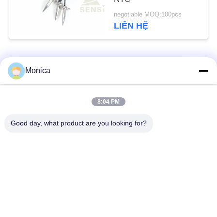
negotiable MOQ:100pcs
PRIVACY
LIÊN HỆ
POLICY
Danh mục phổ biến
Tất cả
Monica
các
Nhiệt điện trở NTC
8:04 PM
Epoxy Thermistor
chính xác
Good day, what product are you looking for?
Thủy tinh đóng gói
Cảm biến nhiệt độ
NTC Thermistor
NTC
Cảm biến nhiệt độ y
Điện trở phim mỏng
tế