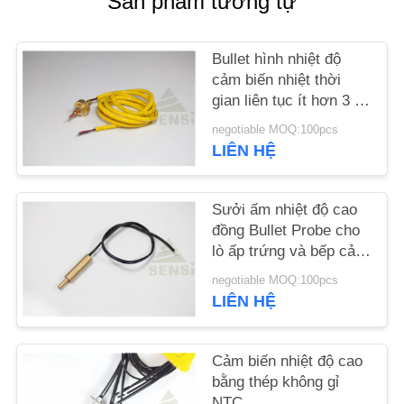
Sản phẩm tương tự
TIN
TỨC
Bullet hình nhiệt độ
cảm biến nhiệt thời
YÊU
gian liên tục ít hơn 3 s
trong nước khuấy
CẦU
negotiable MOQ:100pcs
LIÊN HỆ
BÁO
GIÁ
Sưởi ấm nhiệt độ cao
đồng Bullet Probe cho
VR
lò ấp trứng và bếp cảm
ứng
negotiable MOQ:100pcs
SƠ
LIÊN HỆ
ĐỒ
TRANG
Cảm biến nhiệt độ cao
bằng thép không gỉ
WEB
NTC