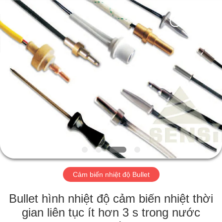
-
2026
Hefei
Minsing
Automotive
Electronic
Co.,
Ltd..
NHÀ
All
Rights
Reserved.
CÁC
SẢN
PHẨM
VỀ
CHÚNG
Cảm biến nhiệt độ Bullet
TÔI
Bullet hình nhiệt độ cảm biến nhiệt thời
THAM
gian liên tục ít hơn 3 s trong nước