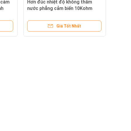
í cảm
Hơn đúc nhiệt độ không thấm
nh
nước phẳng cảm biến 10Kohm
3435 cho tủ lạnh
Giá Tốt Nhất