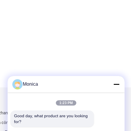
Monica
Gửi thư cho chúng tôi
1:23 PM
zhang Road,
Good day, what product are you looking 
for?
n công nghệ