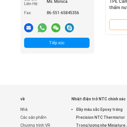
TPE Cảm
Ms. Monica
Liên Hệ:
thấm nư
Fax:
86-551-65845356
hệ thống
Tiếp xúc
về
Nhiệt điện trở NTC chính xác
Nhà
Đầy màu sắc Epoxy tráng
Các sản phẩm
Precision NTC Thermistor
Chương trình VR
Trọng lượng nhẹ Miniature