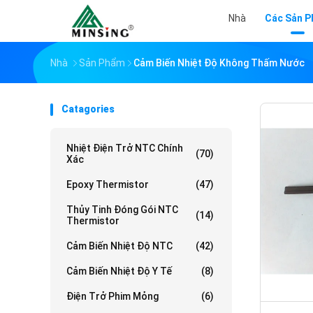
Nhà
Các Sản 
Nhà
Sản Phẩm
Cảm Biến Nhiệt Độ Không Thấm Nước
Catagories
Nhiệt Điện Trở NTC Chính
(70)
Xác
Epoxy Thermistor
(47)
Thủy Tinh Đóng Gói NTC
(14)
Thermistor
Cảm Biến Nhiệt Độ NTC
(42)
Cảm Biến Nhiệt Độ Y Tế
(8)
Điện Trở Phim Mỏng
(6)