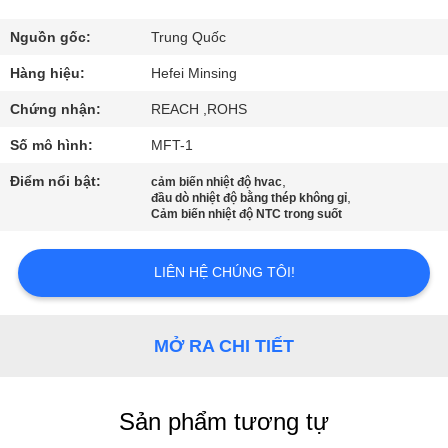
QUAN
NHÀ
Nguồn gốc:
Trung Quốc
MÁY
Hàng hiệu:
Hefei Minsing
Chứng nhận:
REACH ,ROHS
KIỂM
Số mô hình:
MFT-1
SOÁT
Điểm nổi bật:
,
cảm biến nhiệt độ hvac
,
CHẤT
đầu dò nhiệt độ bằng thép không gỉ
Cảm biến nhiệt độ NTC trong suốt
LƯỢNG
LIÊN HỆ CHÚNG TÔI!
LIÊN
HỆ
MỞ RA CHI TIẾT
CHÚNG
TÔI
Sản phẩm tương tự