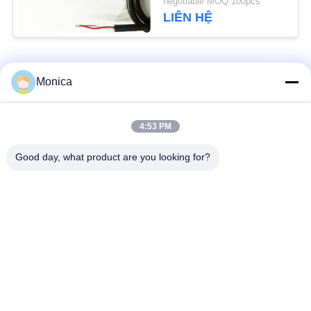
negotiable MOQ:100pcs
LIÊN HỆ
PRIVACY
POLICY
Danh mục phổ biến
Tất cả
Monica
các
Nhiệt điện trở NTC
4:53 PM
Epoxy Thermistor
chính xác
Good day, what product are you looking for?
Thủy tinh đóng gói
Cảm biến nhiệt độ
NTC Thermistor
NTC
Cảm biến nhiệt độ y
Điện trở phim mỏng
tế
Cảm biến nhiệt độ ô
Cảm biến nhiệt độ bề
tô
mặt