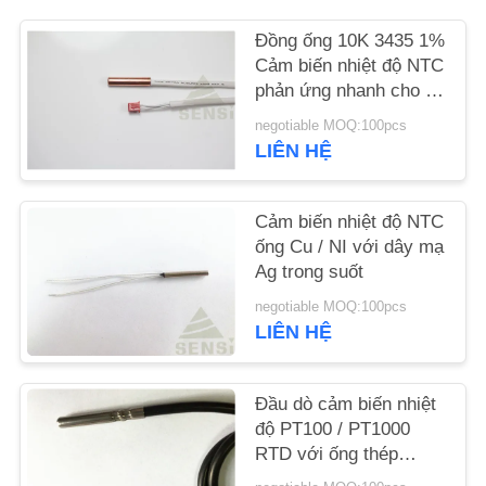
TIN
Đồng ống 10K 3435 1%
TỨC
Cảm biến nhiệt độ NTC
phản ứng nhanh cho tủ
YÊU
lạnh
negotiable MOQ:100pcs
CẦU
LIÊN HỆ
BÁO
GIÁ
Cảm biến nhiệt độ NTC
ống Cu / NI với dây mạ
Ag trong suốt
VR
negotiable MOQ:100pcs
LIÊN HỆ
SƠ
ĐỒ
Đầu dò cảm biến nhiệt
độ PT100 / PT1000
TRANG
RTD với ống thép
WEB
không gỉ