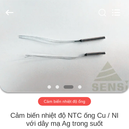
-
2026
Hefei
Minsing
Automotive
Electronic
Co.,
Ltd..
NHÀ
All
Rights
Reserved.
CÁC
SẢN
PHẨM
VỀ
CHÚNG
Cảm biến nhiệt độ ống
TÔI
Cảm biến nhiệt độ NTC ống Cu / NI
THAM
với dây mạ Ag trong suốt