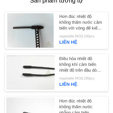
Sản phẩm tương tự
TIN
TỨC
Hơn đúc nhiệt độ
không thấm nước cảm
YÊU
biến với vòng để kiểm
soát đo nhiệt độ
CẦU
negotiable MOQ:100pcs
LIÊN HỆ
BÁO
GIÁ
Điều hòa nhiệt độ
không khí cảm biến
VR
nhiệt độ trên đầu dò
hình tròn Φ5 × 20mm
negotiable MOQ:100pcs
SƠ
LIÊN HỆ
ĐỒ
TRANG
Hơn đúc nhiệt độ
không thấm nước
WEB
phẳng cảm biến