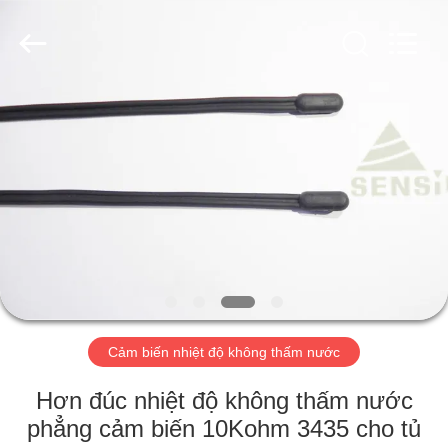
-
2026
Hefei
Minsing
Automotive
Electronic
Co.,
Ltd..
NHÀ
All
Rights
Reserved.
CÁC
SẢN
PHẨM
VỀ
CHÚNG
Cảm biến nhiệt độ không thấm nước
TÔI
Hơn đúc nhiệt độ không thấm nước
THAM
phẳng cảm biến 10Kohm 3435 cho tủ