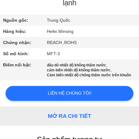
QUAN
lạnh
NHÀ
Nguồn gốc:
Trung Quốc
MÁY
Hàng hiệu:
Hefei Minsing
KIỂM
Chứng nhận:
REACH ,ROHS
SOÁT
Số mô hình:
MFT-3
CHẤT
Điểm nổi bật:
,
đầu dò nhiệt độ không thấm nước
,
cảm biến nhiệt độ không thấm nước
LƯỢNG
Cảm biến nhiệt độ chống thấm nước trên khuôn
LIÊN
LIÊN HỆ CHÚNG TÔI!
HỆ
CHÚNG
MỞ RA CHI TIẾT
TÔI