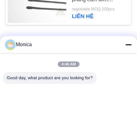
10Kohm 3435 cho tủ
negotiable MOQ:100pcs
PRIVACY
lạnh
LIÊN HỆ
POLICY
Danh mục phổ biến
Tất cả
Monica
các
Nhiệt điện trở NTC
4:46 AM
Epoxy Thermistor
chính xác
Good day, what product are you looking for?
Thủy tinh đóng gói
Cảm biến nhiệt độ
NTC Thermistor
NTC
Cảm biến nhiệt độ y
Điện trở phim mỏng
tế